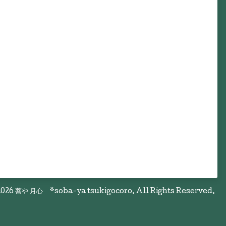
026
蕎や 月心 *soba-ya tsukigocoro
. All Rights Reserved.