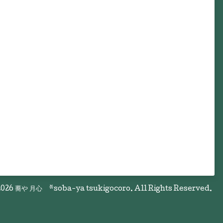
026
蕎や 月心 *soba-ya tsukigocoro
. All Rights Reserved.