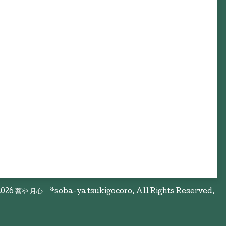
026
蕎や 月心 *soba-ya tsukigocoro
. All Rights Reserved.