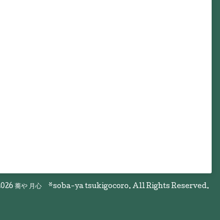
026
蕎や 月心 *soba-ya tsukigocoro
. All Rights Reserved.