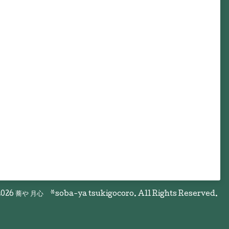
026
蕎や 月心 *soba-ya tsukigocoro
. All Rights Reserved.