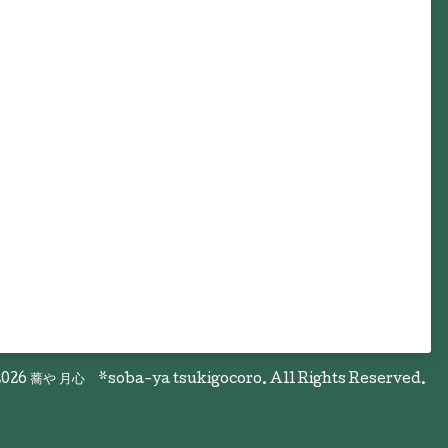
026
蕎や 月心 *soba-ya tsukigocoro
. All Rights Reserved.