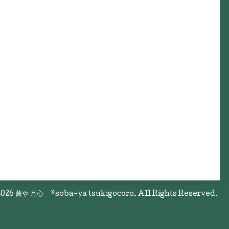
026
蕎や 月心 *soba-ya tsukigocoro
. All Rights Reserved.