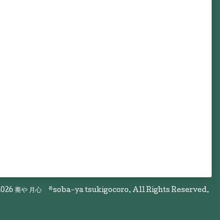
026
蕎や 月心 *soba-ya tsukigocoro
. All Rights Reserved.