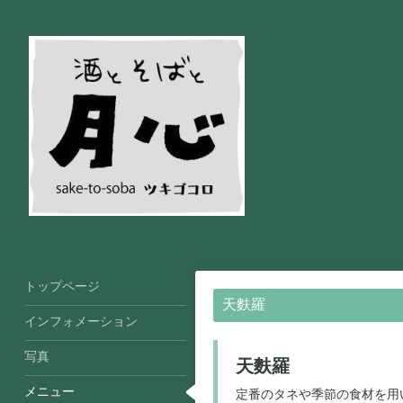
トップページ
天麩羅
インフォメーション
写真
天麩羅
メニュー
定番のタネや季節の食材を用