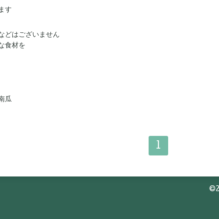
ます
などはございません
な食材を
南瓜
1
©2