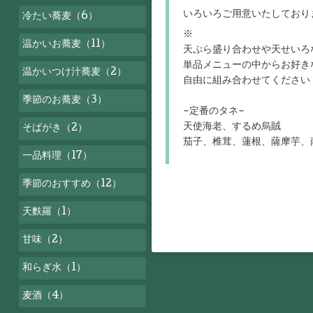
いろいろご用意いたしており
冷たい蕎麦（6）
※
温かいお蕎麦（11）
天ぷら盛り合わせや天せいろ
単品メニューの中からお好き
温かいつけ汁蕎麦（2）
自由に組み合わせてください
季節のお蕎麦（3）
-定番のタネ-
天使海老、するめ烏賊
そばがき（2）
茄子、椎茸、蓮根、薩摩芋、
一品料理（17）
季節のおすすめ（12）
天麩羅（1）
甘味（2）
和らぎ水（1）
麦酒（4）