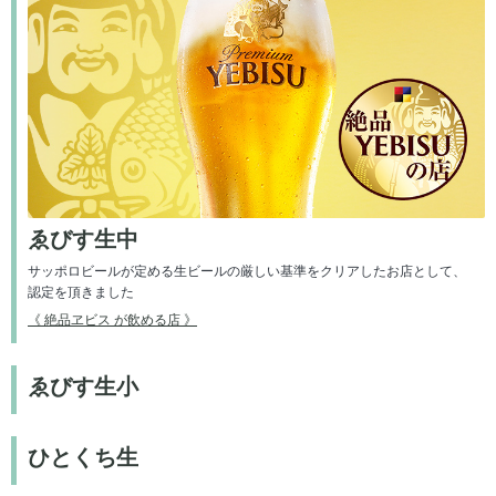
ゑびす生中
サッポロビールが定める生ビールの厳しい基準を
クリアしたお店として、
認定を頂きました
《 絶品ヱビス が飲める店 》
ゑびす生小
ひとくち生