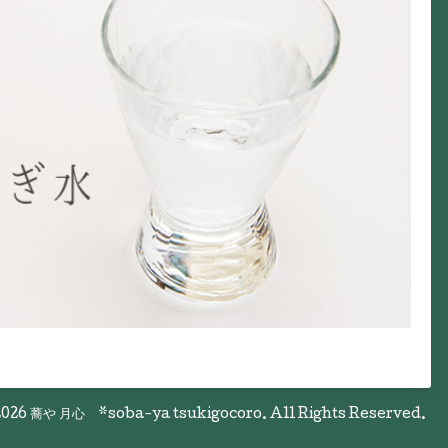
026
蕎や 月心 *soba-ya tsukigocoro
. All Rights Reserved.