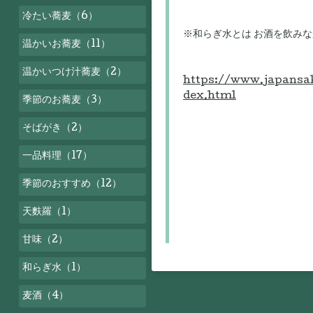
冷たい蕎麦（6）
※和らぎ水とは お酒を飲み
温かいお蕎麦（11）
温かいつけ汁蕎麦（2）
https://www.japansa
dex.html
季節のお蕎麦（3）
そばがき（2）
一品料理（17）
季節のおすすめ（12）
天麩羅（1）
甘味（2）
和らぎ水（1）
麦酒（4）