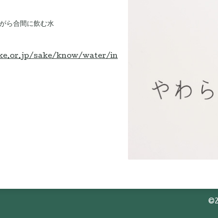
ながら合間に飲む水
ke.or.jp/sake/know/water/in
©2