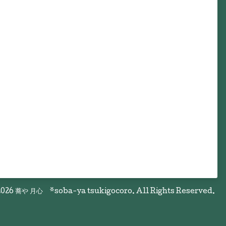
026
蕎や 月心 *soba-ya tsukigocoro
. All Rights Reserved.