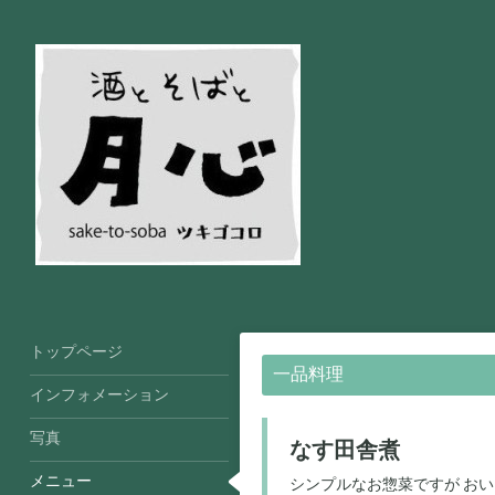
トップページ
一品料理
インフォメーション
写真
なす田舎煮
メニュー
シンプルなお惣菜ですが お