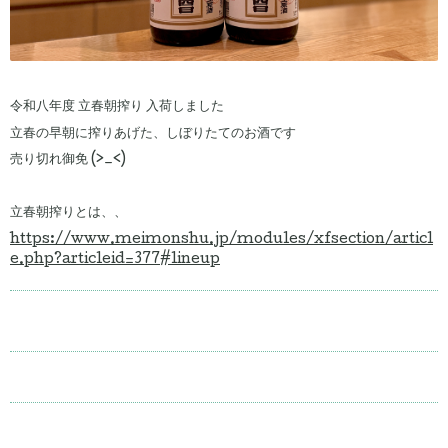
令和八年度 立春朝搾り 入荷しました
立春の早朝に搾りあげた、しぼりたてのお酒です
売り切れ御免 (>_<)ゞ
立春朝搾りとは、、
https://www.meimonshu.jp/modules/xfsection/articl
e.php?articleid=377#lineup