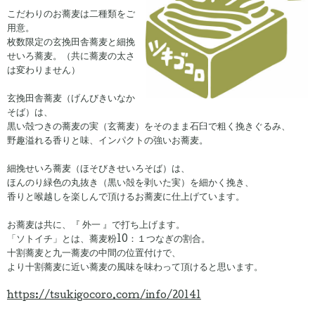
こだわりのお蕎麦は二種類をご
用意。
枚数限定の玄挽田舎蕎麦と細挽
せいろ蕎麦。（共に蕎麦の太さ
は変わりません）
玄挽田舎蕎麦（げんびきいなか
そば）は、
黒い殻つきの蕎麦の実（玄蕎麦）をそのまま石臼で粗く挽きぐるみ、
野趣溢れる香りと味、インパクトの強いお蕎麦。
細挽せいろ蕎麦（ほそびきせいろそば）は、
ほんのり緑色の丸抜き（黒い殻を剥いた実）を細かく挽き、
香りと喉越しを楽しんで頂けるお蕎麦に仕上げています。
お蕎麦は共に、『 外一 』で打ち上げます。
「ソトイチ」とは、蕎麦粉10：１つなぎの割合。
十割蕎麦と九一蕎麦の中間の位置付けで、
より十割蕎麦に近い蕎麦の風味を味わって頂けると思います。
https://tsukigocoro.com/info/20141