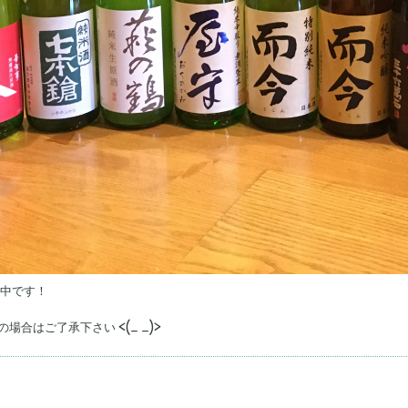
荷中です！
合はご了承下さい <(_ _)>