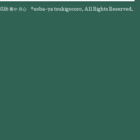
026
蕎や 月心 *soba-ya tsukigocoro
. All Rights Reserved.