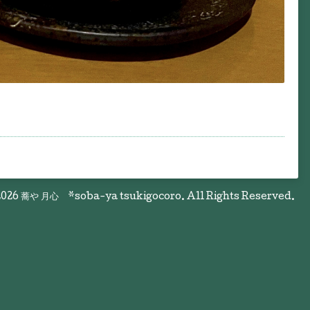
026
蕎や 月心 *soba-ya tsukigocoro
. All Rights Reserved.