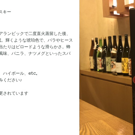
スキー
アランビックで二度直火蒸留した後、
成。輝くような琥珀色で、バラやヒース
当たりはビロードような滑らかさ。蜂
風味、バニラ、ナツメグといったスパ
ハイボール、etc.
みください♪
更されています