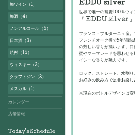
EDDU silver
梅ワイン（1）
世界で唯一の蕎麦100％ウィ
梅酒（4）
『 EDDU silver 』
ノンアルコール（6）
フランス・ブルターニュ産。
フレンチオーク樽で5年間熟
日本酒（3）
の芳しい香りが漂います。口
焼酎（16）
蜜やマーマレードを思わせる
イシーな香りが魅力です。
ウィスキー（2）
ロック、ストレート、水割り、
クラフトジン（2）
お好みの飲み方で是非お楽し
メスカル（1）
※現在のボトルデザインは変
カレンダー
店舗情報
Today's Schedule