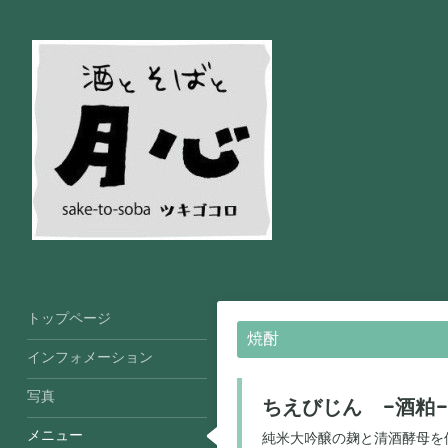
トップページ
焼酎
インフォメーション
写真
ちえびじん -酒粕-
メニュー
純米大吟醸の麹と清酒酵母を