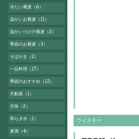
冷たい蕎麦（6）
温かいお蕎麦（11）
温かいつけ汁蕎麦（2）
季節のお蕎麦（3）
そばがき（2）
一品料理（17）
季節のおすすめ（12）
天麩羅（1）
甘味（2）
和らぎ水（1）
ウィスキー
麦酒（4）